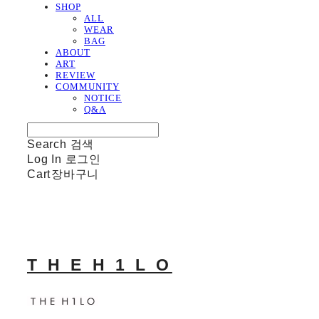
SHOP
ALL
WEAR
BAG
ABOUT
ART
REVIEW
COMMUNITY
NOTICE
Q&A
Search
검색
Log In
로그인
Cart
장바구니
T H E H 1 L O