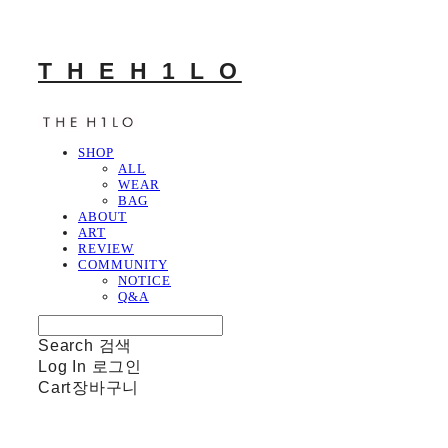
T H E H 1 L O
SHOP
ALL
WEAR
BAG
ABOUT
ART
REVIEW
COMMUNITY
NOTICE
Q&A
Search
검색
Log In
로그인
Cart
장바구니