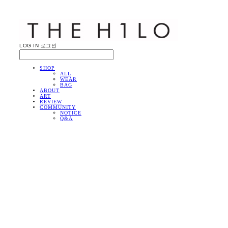
LOG IN
로그인
SHOP
ALL
WEAR
BAG
ABOUT
ART
REVIEW
COMMUNITY
NOTICE
Q&A