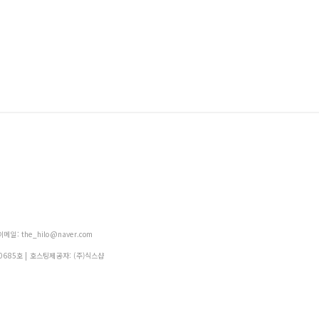
메일: the_hilo@naver.com
0685호
| 호스팅제공자: (주)식스샵