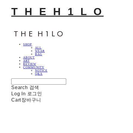
T H E H 1 L O
SHOP
ALL
WEAR
BAG
ABOUT
ART
REVIEW
COMMUNITY
NOTICE
Q&A
Search
검색
Log In
로그인
Cart
장바구니