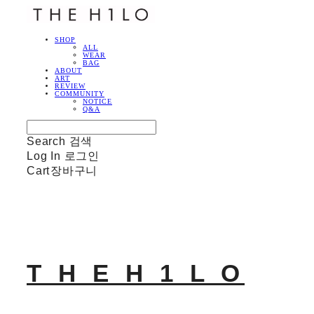
SHOP
ALL
WEAR
BAG
ABOUT
ART
REVIEW
COMMUNITY
NOTICE
Q&A
Search
검색
Log In
로그인
Cart
장바구니
T H E H 1 L O