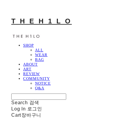
T H E H 1 L O
SHOP
ALL
WEAR
BAG
ABOUT
ART
REVIEW
COMMUNITY
NOTICE
Q&A
Search
검색
Log In
로그인
Cart
장바구니