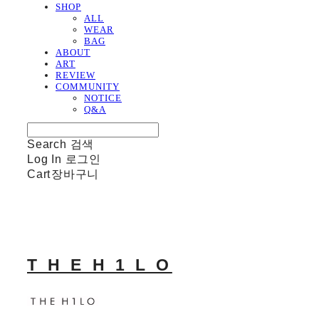
SHOP
ALL
WEAR
BAG
ABOUT
ART
REVIEW
COMMUNITY
NOTICE
Q&A
Search
검색
Log In
로그인
Cart
장바구니
T H E H 1 L O