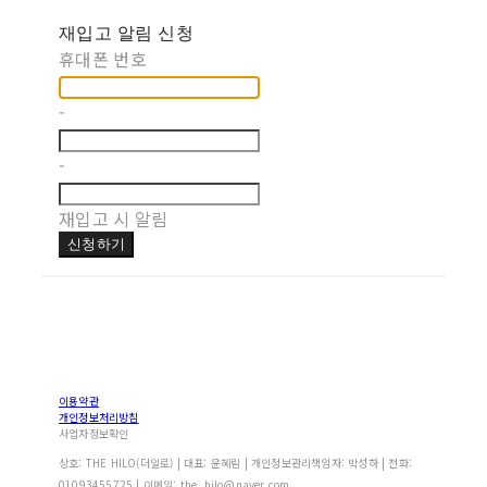
재입고 알림 신청
휴대폰 번호
-
-
재입고 시 알림
신청하기
이용약관
개인정보처리방침
사업자정보확인
상호: THE HILO(더일로) | 대표: 윤혜림 | 개인정보관리책임자: 박성하 | 전화:
01093455725 | 이메일: the_hilo@naver.com