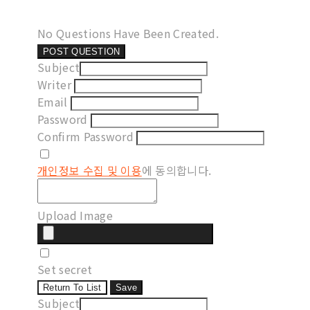
No Questions Have Been Created.
POST QUESTION
Subject
Writer
Email
Password
Confirm Password
개인정보 수집 및 이용
에 동의합니다.
Upload Image
Set secret
Return To List
Save
Subject