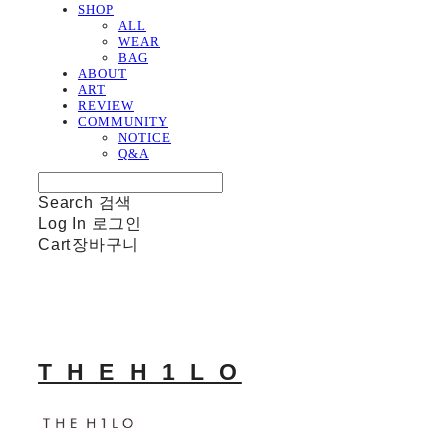
SHOP
ALL
WEAR
BAG
ABOUT
ART
REVIEW
COMMUNITY
NOTICE
Q&A
Search
검색
Log In
로그인
Cart
장바구니
T H E H 1 L O