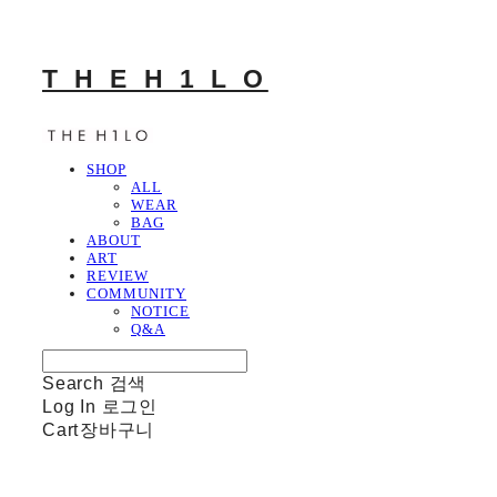
T H E H 1 L O
SHOP
ALL
WEAR
BAG
ABOUT
ART
REVIEW
COMMUNITY
NOTICE
Q&A
Search
검색
Log In
로그인
Cart
장바구니