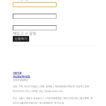
-
-
재입고 시 알림
신청하기
이용약관
개인정보처리방침
사업자정보확인
상호: THE HILO(더일로) | 대표: 윤혜림 | 개인정보관리책임자: 박성하 | 전화:
01093455725 | 이메일: the_hilo@naver.com
주소: 서울시 성동구 금호로117 | 사업자등록번호:
5895700360
| 통신판매:
제
2018-서울성동-0685호
| 호스팅제공자: (주)식스샵